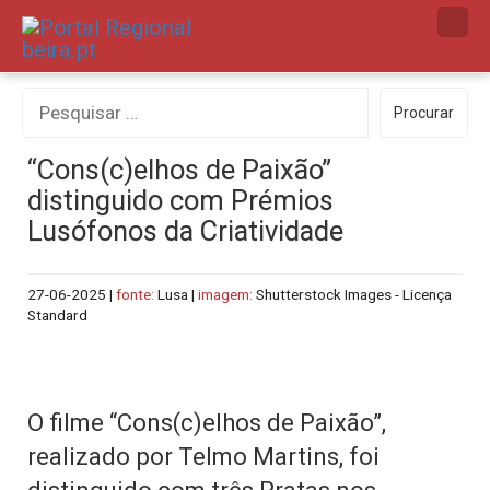
Skip
to
content
Procurar
Procurar
por:
“Cons(c)elhos de Paixão”
distinguido com Prémios
Lusófonos da Criatividade
27-06-2025
|
fonte:
Lusa |
imagem:
Shutterstock Images - Licença
Standard
O filme “Cons(c)elhos de Paixão”,
realizado por Telmo Martins, foi