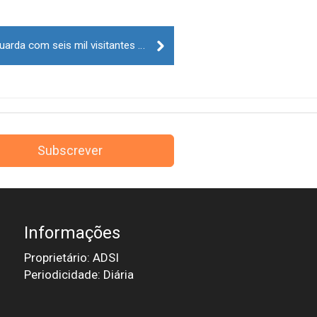
Passadiços do Mondego na Guarda com seis mil visitantes nos primeiros sete dias
Subscrever
Informações
Proprietário: ADSI
Periodicidade: Diária