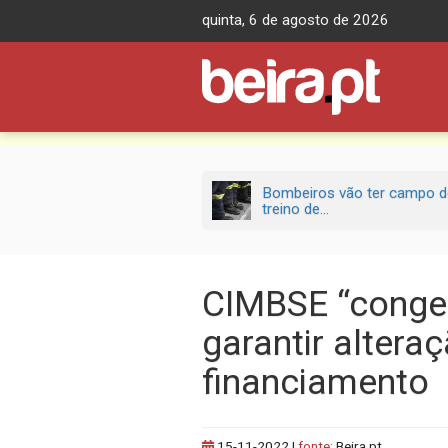
Skip
quinta, 6 de agosto de 2026
to
content
Bombeiros vão ter campo d
treino de...
CIMBSE “congel
garantir alter
financiamento
15-11-2022
|
fonte:
Beira.pt