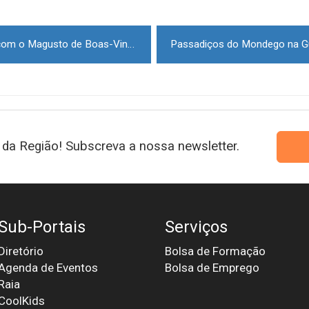
IPG recebeu os novos alunos com o Magusto de Boas-Vindas
da Região! Subscreva a nossa newsletter.
Sub-Portais
Serviços
Diretório
Bolsa de Formação
Agenda de Eventos
Bolsa de Emprego
Raia
CoolKids