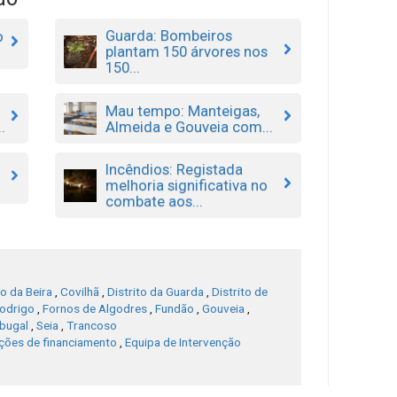
Guarda: Bombeiros
o
plantam 150 árvores nos
150...
Mau tempo: Manteigas,
.
Almeida e Gouveia com...
Incêndios: Registada
melhoria significativa no
combate aos...
o da Beira
,
Covilhã
,
Distrito da Guarda
,
Distrito de
Rodrigo
,
Fornos de Algodres
,
Fundão
,
Gouveia
,
bugal
,
Seia
,
Trancoso
ções de financiamento
,
Equipa de Intervenção