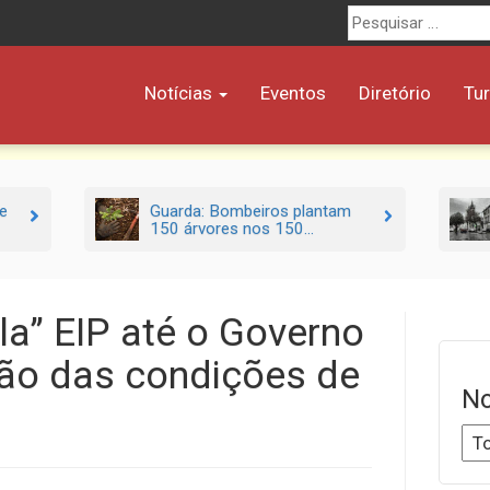
Procurar
por:
Notícias
Eventos
Diretório
Tu
e
Guarda: Bombeiros plantam
150 árvores nos 150...
a” EIP até o Governo
ação das condições de
No