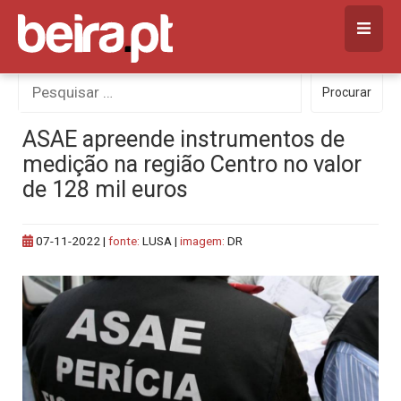
Skip
to
content
Procurar
Procurar
por:
ASAE apreende instrumentos de
medição na região Centro no valor
de 128 mil euros
07-11-2022
|
fonte:
LUSA |
imagem:
DR