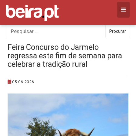
Skip
to
content
Procurar
Procurar
por:
Feira Concurso do Jarmelo
regressa este fim de semana para
celebrar a tradição rural
05-06-2026