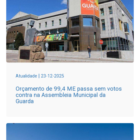
|
Atualidade
23-12-2025
Orçamento de 99,4 ME passa sem votos
contra na Assembleia Municipal da
Guarda