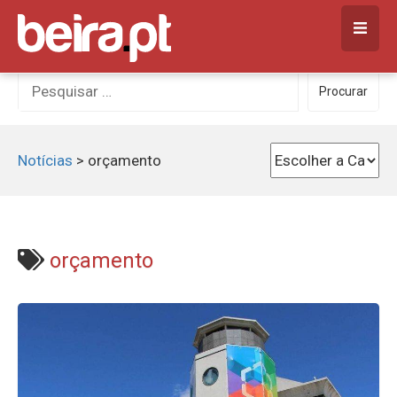
Skip
to
content
Procurar
Procurar
por:
Notícias
>
orçamento
orçamento