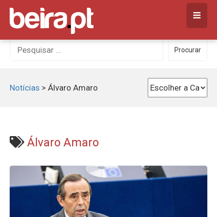
Skip
to
content
Procurar
Procurar
por:
Notícias
>
Álvaro Amaro
Álvaro Amaro