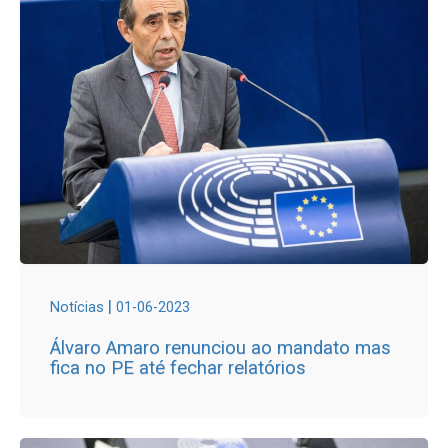
|
Notícias
01-06-2023
Álvaro Amaro renunciou ao mandato mas
fica no PE até fechar relatórios