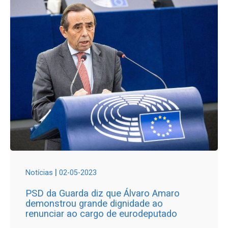
|
Notícias
02-05-2023
PSD da Guarda diz que Álvaro Amaro
demonstrou grande dignidade ao
renunciar ao cargo de eurodeputado