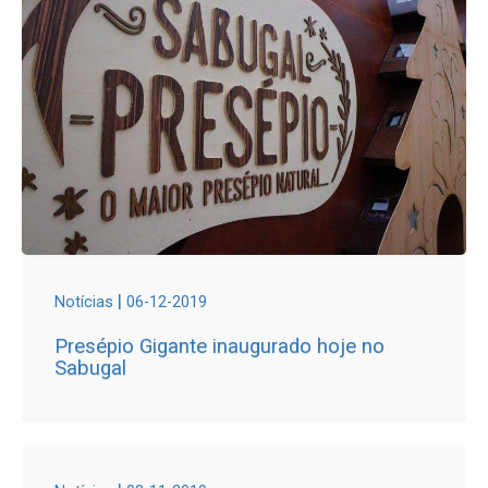
|
Notícias
06-12-2019
Presépio Gigante inaugurado hoje no
Sabugal