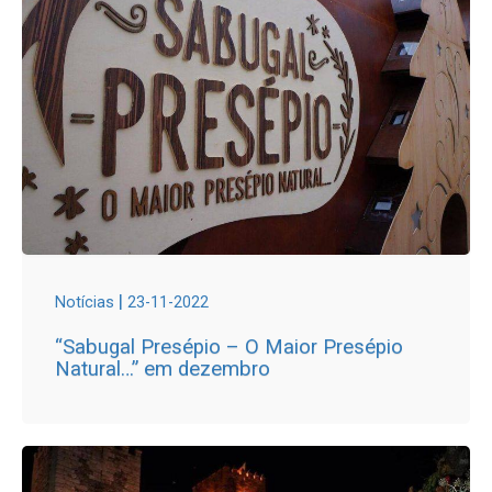
|
Notícias
23-11-2022
“Sabugal Presépio – O Maior Presépio
Natural…” em dezembro