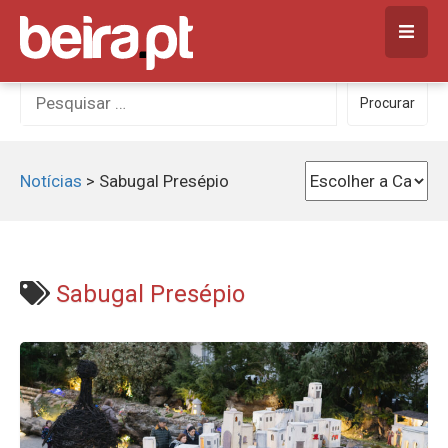
Skip
to
content
Procurar
Procurar
por:
Notícias
>
Sabugal Presépio
Sabugal Presépio