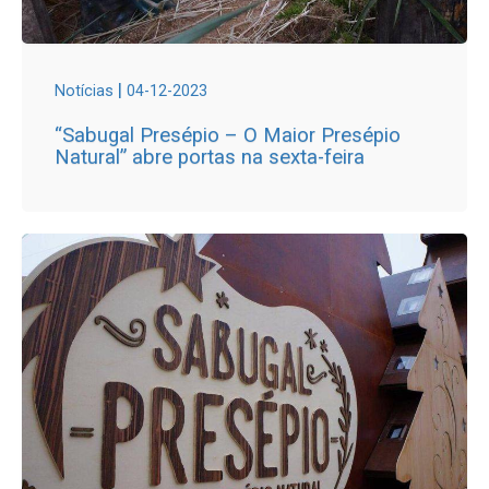
|
Notícias
04-12-2023
“Sabugal Presépio – O Maior Presépio
Natural” abre portas na sexta-feira