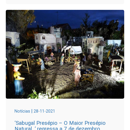
|
Notícias
28-11-2021
‘Sabugal Presépio – O Maior Presépio
Natural…’ regressa a 7 de dezembro