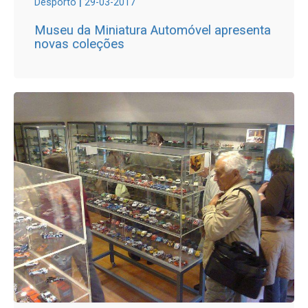
|
Desporto
29-03-2017
Museu da Miniatura Automóvel apresenta
novas coleções