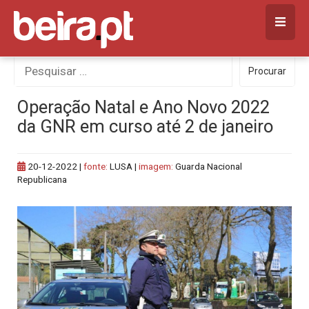
Skip
to
content
Procurar
Procurar
por:
Operação Natal e Ano Novo 2022
da GNR em curso até 2 de janeiro
20-12-2022
|
fonte:
LUSA |
imagem:
Guarda Nacional
Republicana