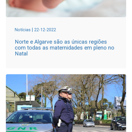
|
Notícias
22-12-2022
Norte e Algarve são as únicas regiões
com todas as maternidades em pleno no
Natal