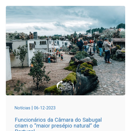
|
Notícias
06-12-2023
Funcionários da Câmara do Sabugal
criam o “maior presépio natural” de