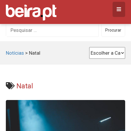
Skip
to
content
Procurar
Procurar
por:
Notícias
>
Natal
Natal