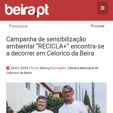
Skip
to
content
Procurar
Procurar
por:
Campanha de sensibilização
ambiental “RECICLA+” encontra-se
a decorrer em Celorico da Beira
24-02-2023
|
fonte:
Beira.pt |
imagem:
Câmara Municipal de
Celorico da Beira