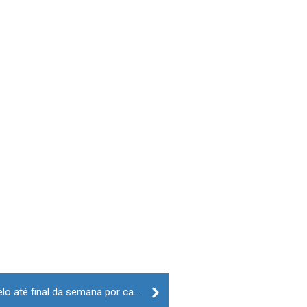
Treze distritos em aviso amarelo até final da semana por causa do calor