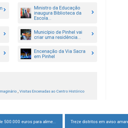
Ministro da Educação
am
inaugura Biblioteca da
Escola...
Município de Pinhel vai
criar uma residência...
Encenação da Via Sacra
em Pinhel
Imaginário
,
Visitas Encenadas ao Centro Histórico
Incêndios: Governo cria apoio de 500.000 euros para alimentação animal