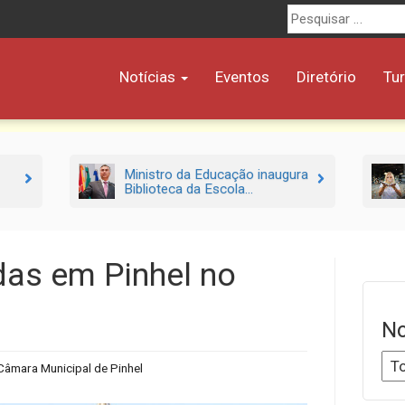
Procurar
por:
Notícias
Eventos
Diretório
Tu
Ministro da Educação inaugura
Biblioteca da Escola...
das em Pinhel no
No
Câmara Municipal de Pinhel