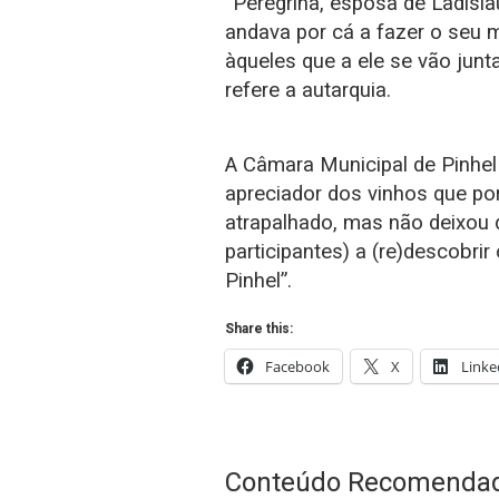
“Peregrina, esposa de Ladislau
andava por cá a fazer o seu m
àqueles que a ele se vão junt
refere a autarquia.
A Câmara Municipal de Pinhel 
apreciador dos vinhos que po
atrapalhado, mas não deixou 
participantes) a (re)descobri
Pinhel”.
Share this:
Facebook
X
Linke
Conteúdo Recomenda