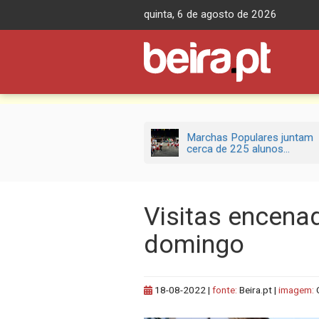
Skip
quinta, 6 de agosto de 2026
to
content
Marchas Populares juntam
cerca de 225 alunos...
Visitas encena
domingo
18-08-2022
|
fonte:
Beira.pt |
imagem: