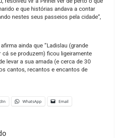
, resolveu vir a Pinhel ver de perto o que
arido e que histórias andava a contar
ando nestes seus passeios pela cidade”,
afirma ainda que “Ladislau (grande
r cá se produzem) ficou ligeiramente
de levar a sua amada (e cerca de 30
r os cantos, recantos e encantos de
dIn
WhatsApp
Email
do