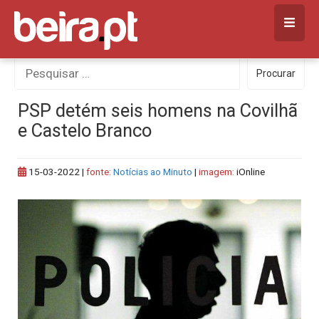
Skip
to
content
Procurar
Procurar
por:
PSP detém seis homens na Covilhã
e Castelo Branco
15-03-2022
|
fonte:
Notícias ao Minuto
|
imagem:
iOnline