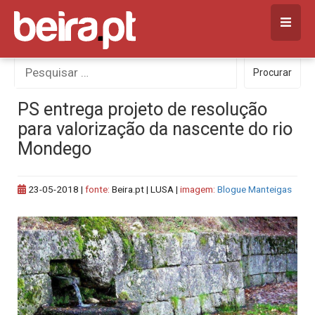
Skip
to
content
Procurar
Procurar
por:
PS entrega projeto de resolução
para valorização da nascente do rio
Mondego
23-05-2018
|
fonte:
Beira.pt | LUSA |
imagem:
Blogue Manteigas