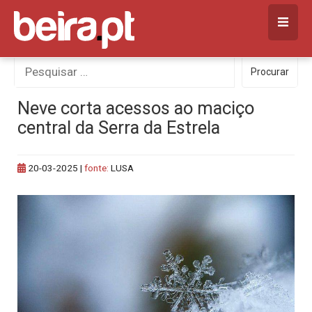
Skip
to
content
Procurar
Procurar
por:
Neve corta acessos ao maciço
central da Serra da Estrela
20-03-2025
|
fonte:
LUSA