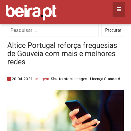
Skip
to
content
Procurar
Procurar
por:
Altice Portugal reforça freguesias
de Gouveia com mais e melhores
redes
20-04-2021
|
imagem:
Shutterstock Images - Licença Standard