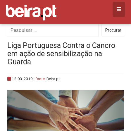
Skip
to
content
Procurar
Procurar
por:
Liga Portuguesa Contra o Cancro
em ação de sensibilização na
Guarda
12-03-2019
|
fonte:
Beira.pt