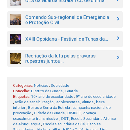
ULS da Guarda instala TAC de última...
Comando Sub-regional de Emergência
e Proteção Civil...
XXIII Oppidana - Festival de Tunas da...
Recriação da luta pelas gravuras
rupestres juntou...
Categorias:
Notícias
,
Sociedade
Concelho:
Distrito da Guarda
,
Guarda
Etiquetas:
10º ano de escolaridade
,
9º ano de escolaridade
,
ação de sensibilização
,
adolescentes
,
alunos
,
beira
interior
,
Beiras e Serra da Estrela
,
campanha nacional de
prevenção
,
Cidade da Guarda
,
CIMBSE
,
doença
sexualmente transmissível
,
DST
,
Escola Secundária Afonso
de Albuquerque
,
Escola Secundária da Sé
,
Escolas
Secundárias
,
hip-hop
,
HPV
,
HPV e Quê?
,
jovens
,
Liga