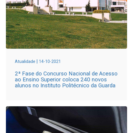
|
Atualidade
14-10-2021
2ª Fase do Concurso Nacional de Acesso
ao Ensino Superior coloca 240 novos
alunos no Instituto Politécnico da Guarda