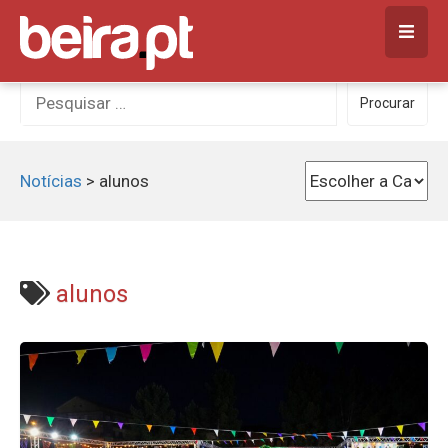
Skip
to
content
Procurar
Procurar
por:
Notícias
>
alunos
alunos