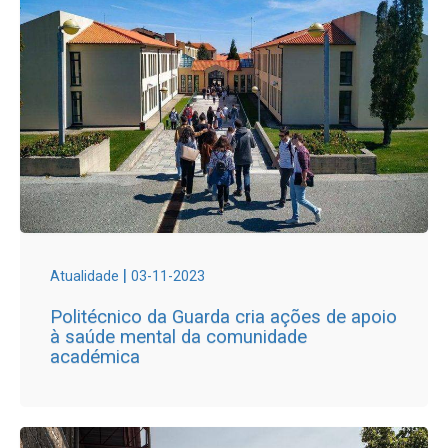
|
Atualidade
03-11-2023
Politécnico da Guarda cria ações de apoio
à saúde mental da comunidade
académica