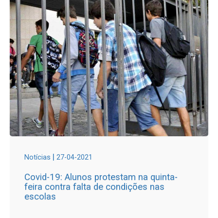
|
Notícias
27-04-2021
Covid-19: Alunos protestam na quinta-
feira contra falta de condições nas
escolas