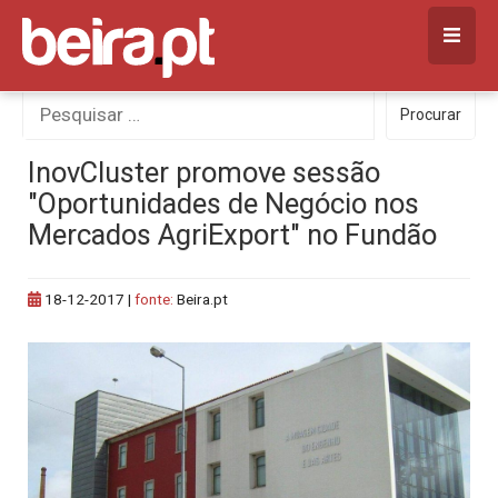
Skip
to
content
Procurar
Procurar
por:
InovCluster promove sessão
"Oportunidades de Negócio nos
Mercados AgriExport" no Fundão
18-12-2017
|
fonte:
Beira.pt