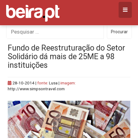
Skip
to
content
Procurar
Procurar
por:
Fundo de Reestruturação do Setor
Solidário dá mais de 25ME a 98
instituições
28-10-2014
|
fonte:
Lusa |
imagem:
http://www.simpsontravel.com