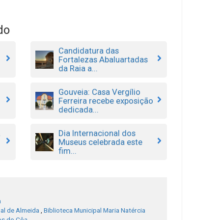
do
Candidatura das
Fortalezas Abaluartadas
da Raia a...
Gouveia: Casa Vergílio
Ferreira recebe exposição
dedicada...
a
Dia Internacional dos
Museus celebrada este
fim...
a
pal de Almeida
,
Biblioteca Municipal Maria Natércia
ios do Côa