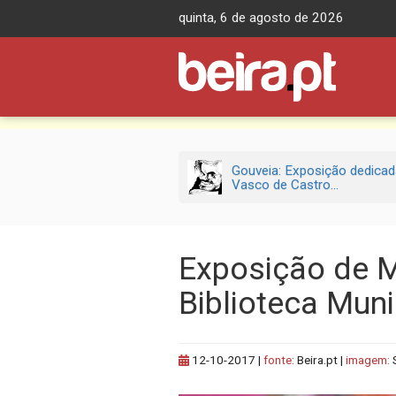
Skip
quinta, 6 de agosto de 2026
to
content
Gouveia: Exposição dedicad
Vasco de Castro...
Exposição de 
Biblioteca Mun
12-10-2017
|
fonte:
Beira.pt |
imagem: