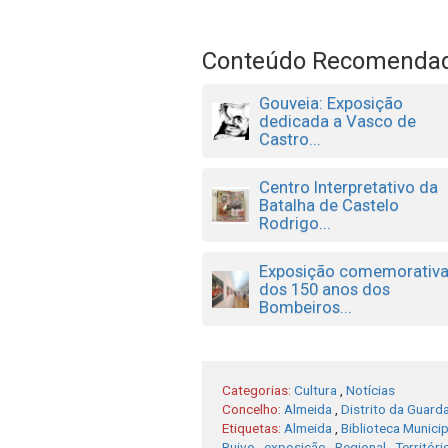
Conteúdo Recomenda
Gouveia: Exposição
dedicada a Vasco de
Castro...
Centro Interpretativo da
Batalha de Castelo
Rodrigo...
Exposição comemorativ
dos 150 anos dos
Bombeiros...
Categorias:
Cultura
,
Notícias
Concelho:
Almeida
,
Distrito da Guard
Etiquetas:
Almeida
,
Biblioteca Munici
Ruivo
,
exposição
,
Regional
,
Territór