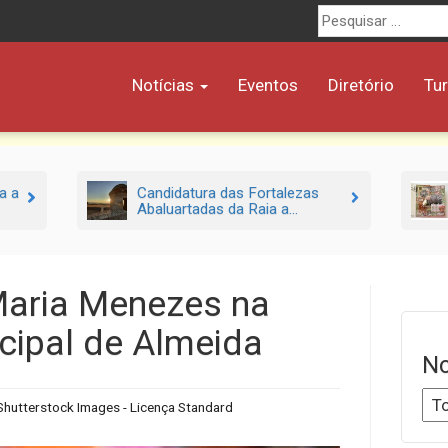
Procurar
por:
Notícias
Eventos
Diretório
Tu
a a
Candidatura das Fortalezas
Abaluartadas da Raia a...
Maria Menezes na
icipal de Almeida
No
Shutterstock Images - Licença Standard