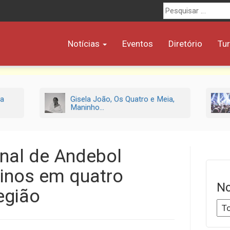
Procurar
por:
Notícias
Eventos
Diretório
Tu
ra
Gisela João, Os Quatro e Meia,
Maninho...
nal de Andebol
inos em quatro
No
egião