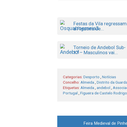
Festas da Vila regressam
a Figueira de...
Torneio de Andebol Sub-
17 – Masculinos vai...
Categorias:
Desporto
,
Notícias
Concelho:
Almeida
,
Distrito da Guard
Etiquetas:
Almeida
,
andebol
,
Associa
Portugal
,
Figueira de Castelo Rodrigo
Post
Feira Medieval de Pinh
navigation