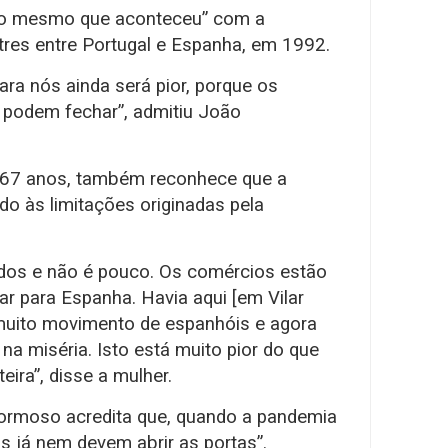
á “o mesmo que aconteceu” com a
stres entre Portugal e Espanha, em 1992.
ara nós ainda será pior, porque os
 podem fechar”, admitiu João
 67 anos, também reconhece que a
do às limitações originadas pela
odos e não é pouco. Os comércios estão
r para Espanha. Havia aqui [em Vilar
uito movimento de espanhóis e agora
a miséria. Isto está muito pior do que
ira”, disse a mulher.
Formoso acredita que, quando a pandemia
s já nem devem abrir as portas”.