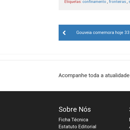
Etiquetas:
confinamento
,
fronteiras
,
Post
Gouveia comemora hoje 33 
navigation
Acompanhe toda a atualidade 
Sobre Nós
Ficha Técnica
Estatuto Editorial