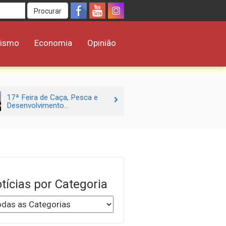
Procurar
rismo
Economia
Opinião
17ª Feira de Caça, Pesca e
Desenvolvimento...
tícias por Categoria