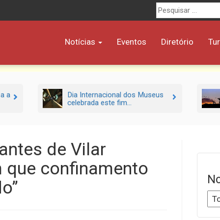
Procurar
por:
Notícias
Eventos
Diretório
Tu
sa a
Dia Internacional dos Museus
celebrada este fim...
antes de Vilar
 que confinamento
No
do”