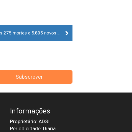
Covid-19. Portugal regista mais 275 mortes e 5.805 novos casos
Subscrever
Informações
Proprietário: ADSI
Periodicidade: Diária