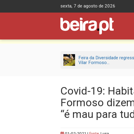
Skip
sexta, 7 de agosto de 2026
to
content
Feira da Diversidade regres
Vilar Formoso...
Covid-19: Habit
Formoso dizem
“é mau para tu
01-02-2021
|
fonte:
Lusa