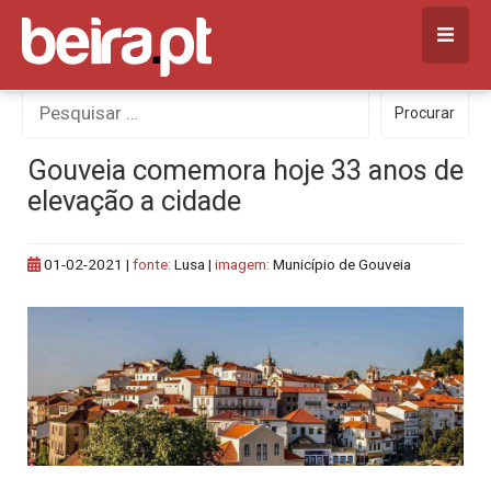
Skip
to
content
Procurar
Procurar
por:
Gouveia comemora hoje 33 anos de
elevação a cidade
01-02-2021
|
fonte:
Lusa |
imagem:
Município de Gouveia