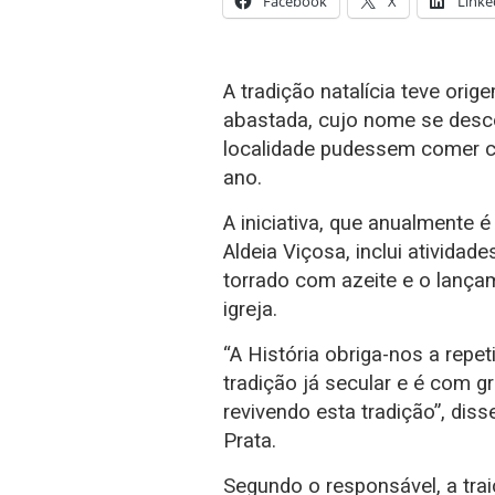
Facebook
X
Linke
A tradição natalícia teve or
abastada, cujo nome se desc
localidade pudessem comer c
ano.
A iniciativa, que anualmente 
Aldeia Viçosa, inclui ativida
torrado com azeite e o lança
igreja.
“A História obriga-nos a repe
tradição já secular e é com 
revivendo esta tradição”, dis
Prata.
Segundo o responsável, a trai