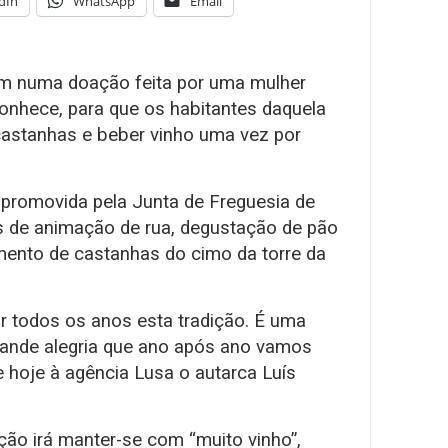
dIn
WhatsApp
Email
igem numa doação feita por uma mulher
onhece, para que os habitantes daquela
astanhas e beber vinho uma vez por
é promovida pela Junta de Freguesia de
des de animação de rua, degustação de pão
mento de castanhas do cimo da torre da
tir todos os anos esta tradição. É uma
grande alegria que ano após ano vamos
se hoje à agência Lusa o autarca Luís
ção irá manter-se com “muito vinho”,