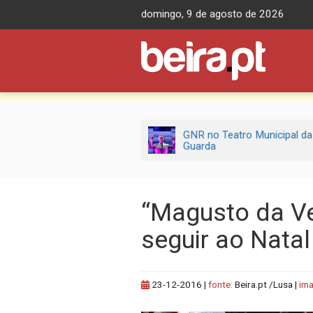
Skip
domingo, 9 de agosto de 2026
to
content
GNR no Teatro Municipal da
Guarda
“Magusto da Vel
seguir ao Nata
23-12-2016
|
fonte:
Beira.pt /Lusa |
im