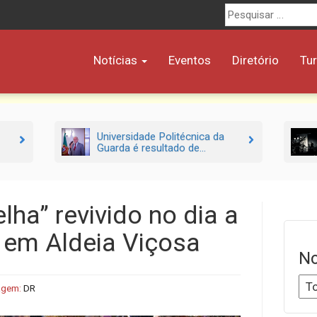
Procurar
por:
Notícias
Eventos
Diretório
Tu
Universidade Politécnica da
Guarda é resultado de...
ha” revivido no dia a
l em Aldeia Viçosa
No
agem:
DR