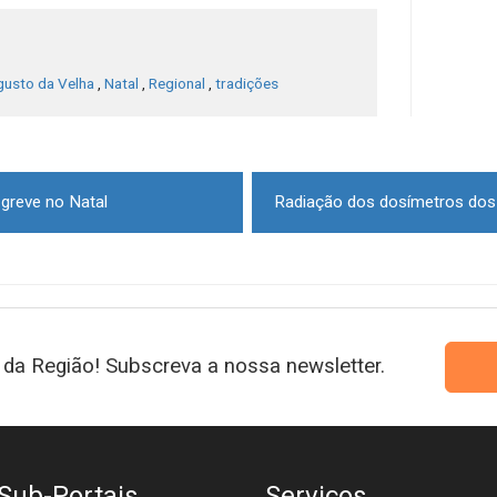
usto da Velha
,
Natal
,
Regional
,
tradições
greve no Natal
da Região! Subscreva a nossa newsletter.
Sub-Portais
Serviços