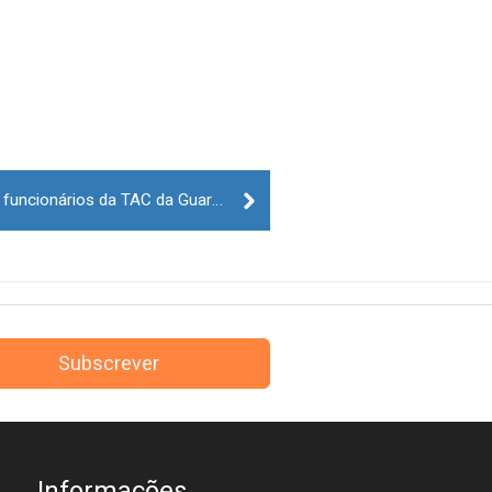
Radiação dos dosímetros dos funcionários da TAC da Guarda nos padrões normais
Subscrever
Informações