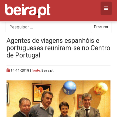
Skip
to
content
Procurar
Procurar
por:
Agentes de viagens espanhóis e
portugueses reuniram-se no Centro
de Portugal
14-11-2018
|
fonte:
Beira.pt