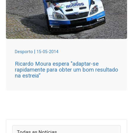
|
Desporto
15-05-2014
Ricardo Moura espera "adaptar-se
rapidamente para obter um bom resultado
na estreia”
Todas as Notícias