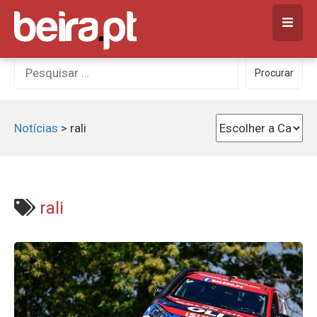
Skip
to
content
Procurar
Procurar
por:
Notícias
>
rali
rali