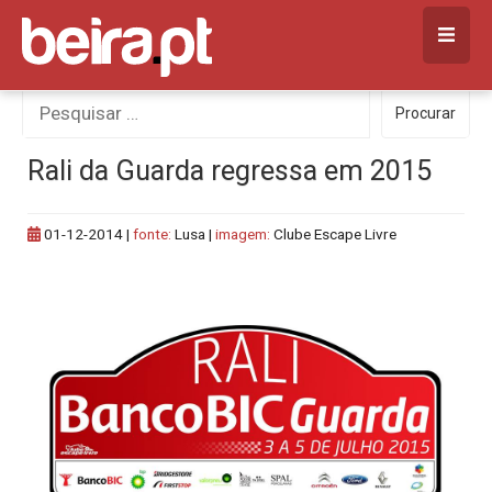
Skip
to
content
Procurar
Procurar
por:
Rali da Guarda regressa em 2015
01-12-2014
|
fonte:
Lusa |
imagem:
Clube Escape Livre