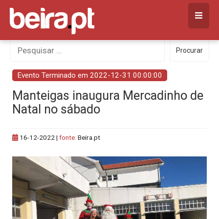
Skip
to
content
Procurar
Procurar
por:
Evento Terminado em 2022-12-31 00:00:00
Manteigas inaugura Mercadinho de
Natal no sábado
16-12-2022
|
fonte:
Beira.pt