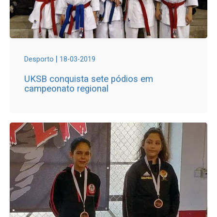
|
Desporto
18-03-2019
UKSB conquista sete pódios em
campeonato regional