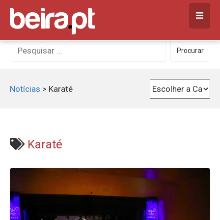
Skip
to
content
Procurar
Procurar
por:
Notícias
>
Karaté
Karaté