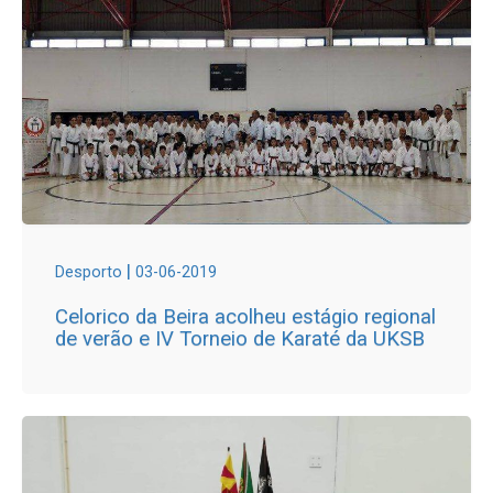
|
Desporto
03-06-2019
Celorico da Beira acolheu estágio regional
de verão e IV Torneio de Karaté da UKSB