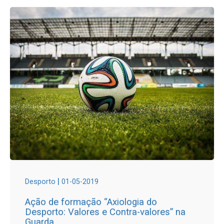
|
Desporto
01-05-2019
Ação de formação “Axiologia do
Desporto: Valores e Contra-valores” na
Guarda