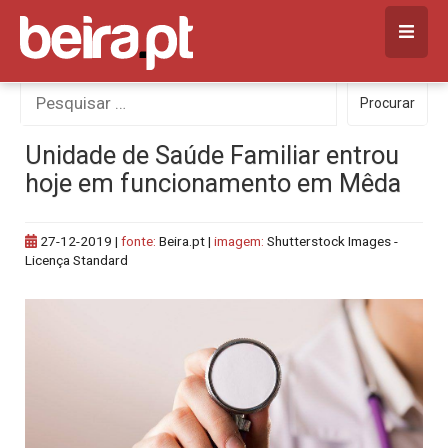
Skip
to
content
Procurar
Procurar
por:
Unidade de Saúde Familiar entrou
hoje em funcionamento em Mêda
27-12-2019
|
fonte:
Beira.pt |
imagem:
Shutterstock Images -
Licença Standard