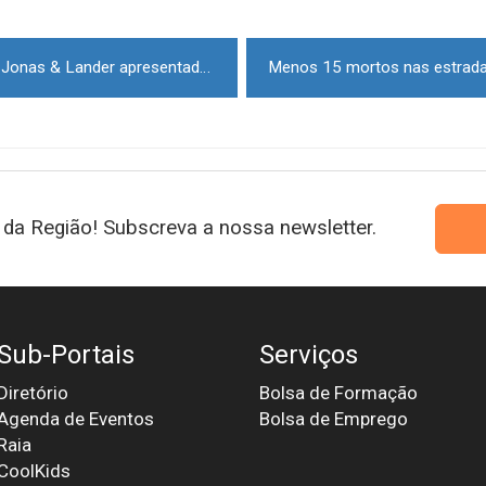
Espetáculo "Lento & Largo" de Jonas & Lander apresentado na Guarda
da Região! Subscreva a nossa newsletter.
Sub-Portais
Serviços
Diretório
Bolsa de Formação
Agenda de Eventos
Bolsa de Emprego
Raia
CoolKids