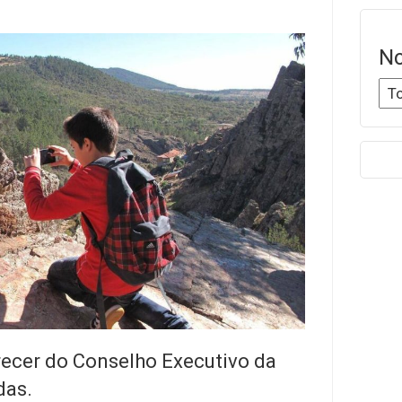
No
recer do Conselho Executivo da
das.