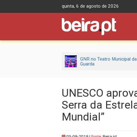
Skip
quinta, 6 de agosto de 2026
to
content
GNR no Teatro Municipal da
Guarda
UNESCO aprova
Serra da Estrel
Mundial”
03-09-2019
|
fonte:
Beira.pt