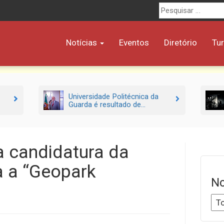
Procurar
por:
Notícias
Eventos
Diretório
Tu
Universidade Politécnica da
Guarda é resultado de...
 candidatura da
a a “Geopark
No