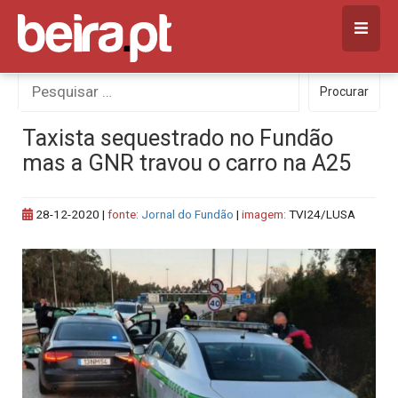
Skip
to
content
Procurar
Procurar
por:
Taxista sequestrado no Fundão
mas a GNR travou o carro na A25
28-12-2020
|
fonte:
Jornal do Fundão
|
imagem:
TVI24/LUSA