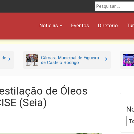
Procurar
por:
Notícias
Eventos
Diretório
Tu
o de
Câmara Municipal de Figueira
de Castelo Rodrigo...
stilação de Óleos
ISE (Seia)
No