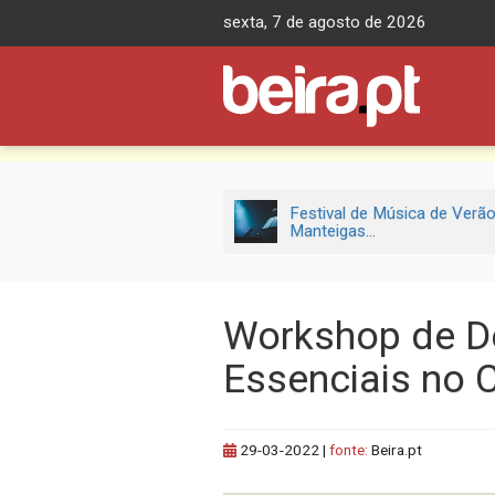
Skip
sexta, 7 de agosto de 2026
to
content
Festival de Música de Verã
Manteigas...
Workshop de De
Essenciais no C
29-03-2022
|
fonte:
Beira.pt