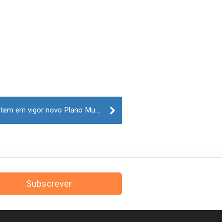
Figueira de Castelo Rodrigo já tem em vigor novo Plano Municipal de Defesa da Floresta contra Incêndios
Subscrever