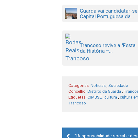
Guarda vai candidatar-se
Capital Portuguesa da...
Trancoso revive a "Festa
da História –...
Categorias:
Notícias
,
Sociedade
Concelho:
Distrito da Guarda
,
Tranco
Etiquetas:
CIMBSE
,
cultura
,
cultura e
Trancoso
Post
navigation