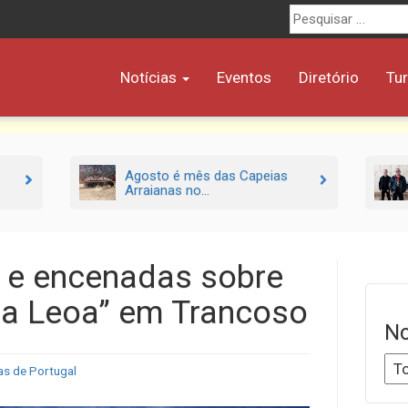
Procurar
por:
Notícias
Eventos
Diretório
Tu
Agosto é mês das Capeias
Arraianas no...
s e encenadas sobre
sa Leoa” em Trancoso
No
as de Portugal