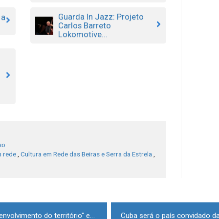
Guarda In Jazz: Projeto
 a
Carlos Barreto
Lokomotive...
so
m rede
,
Cultura em Rede das Beiras e Serra da Estrela
,
"Responsabilidade social e desenvolvimento do território" em debate no TMG