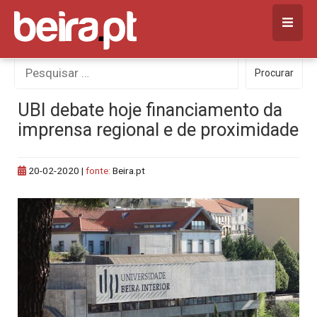
Skip
to
content
Procurar
Procurar
por:
UBI debate hoje financiamento da
imprensa regional e de proximidade
20-02-2020
|
fonte:
Beira.pt