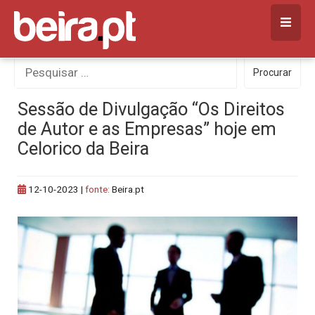
Skip
to
content
Procurar
Procurar
por:
Sessão de Divulgação “Os Direitos
de Autor e as Empresas” hoje em
Celorico da Beira
12-10-2023
|
fonte:
Beira.pt