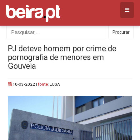
Skip
to
content
Procurar
Procurar
por:
PJ deteve homem por crime de
pornografia de menores em
Gouveia
10-03-2022
|
fonte:
LUSA