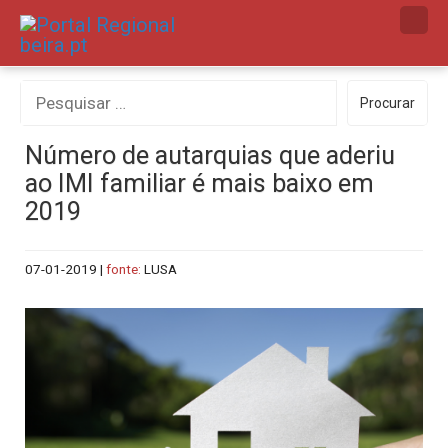
Skip
to
content
Procurar
Procurar
por:
Número de autarquias que aderiu
ao IMI familiar é mais baixo em
2019
07-01-2019
|
fonte:
LUSA