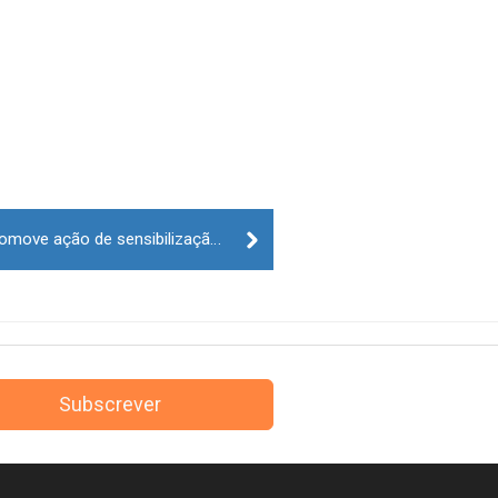
CLDS 3G Guarda Ger(a)ção promove ação de sensibilização sobre tráfico de seres humanos
Subscrever