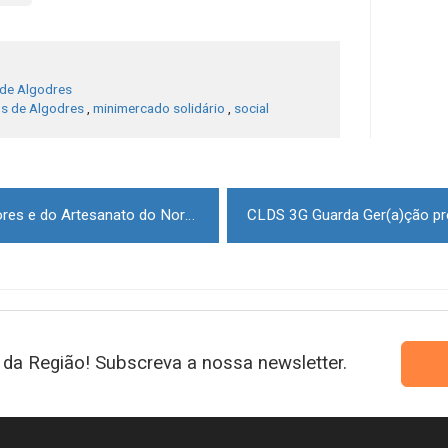
de Algodres
s de Algodres
,
minimercado solidário
,
social
14ª Feira do Fumeiro dos Sabores e do Artesanato do Nordeste da Beira em Trancoso
da Região! Subscreva a nossa newsletter.