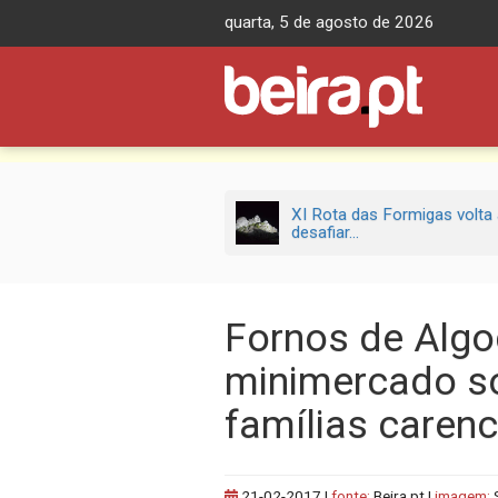
Skip
quarta, 5 de agosto de 2026
to
content
XI Rota das Formigas volta
desafiar...
Fornos de Algo
minimercado so
famílias caren
21-02-2017
|
fonte:
Beira.pt |
imagem: