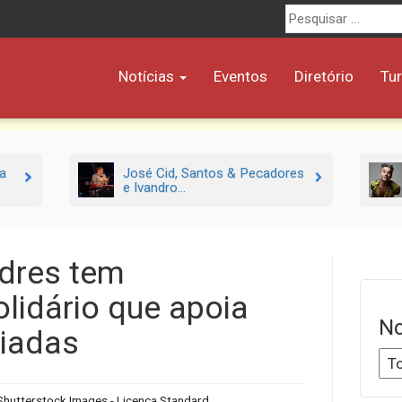
Procurar
por:
Notícias
Eventos
Diretório
Tu
 a
José Cid, Santos & Pecadores
e Ivandro...
dres tem
lidário que apoia
No
ciadas
Shutterstock Images - Licença Standard