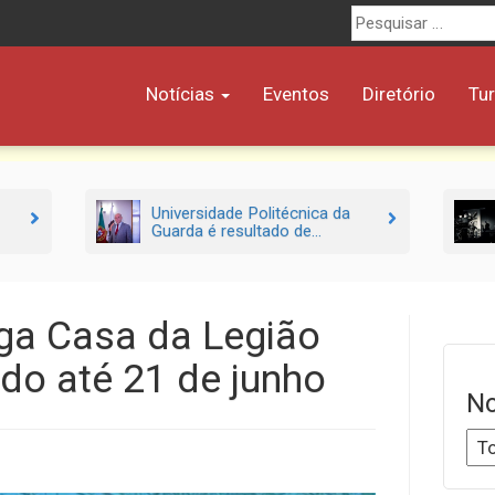
Procurar
por:
Notícias
Eventos
Diretório
Tu
Universidade Politécnica da
Guarda é resultado de...
iga Casa da Legião
do até 21 de junho
No