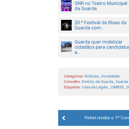
GNR no Teatro Municipal
da Guarda
20.º Festival de Blues da
Guarda com...
Guarda quer mobilizar
cidadãos para candidatu
a...
Categorias:
Notícias
,
Sociedade
Concelho:
Distrito da Guarda
,
Guarda
Etiquetas:
Casa da Legião
,
CIMBSE
,
G
Post
Pinhel recebe o 1º Co
navigation