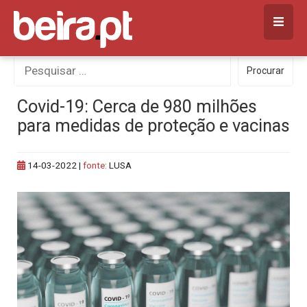
Skip
to
content
Procurar
Procurar
por:
Covid-19: Cerca de 980 milhões
para medidas de proteção e vacinas
14-03-2022
|
fonte:
LUSA