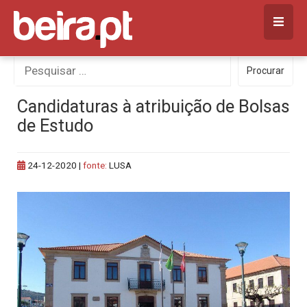
Skip
to
content
Procurar
Procurar
por:
Candidaturas à atribuição de Bolsas
de Estudo
24-12-2020
|
fonte:
LUSA