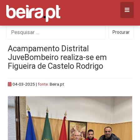
Skip
to
content
Procurar
Procurar
por:
Acampamento Distrital
JuveBombeiro realiza-se em
Figueira de Castelo Rodrigo
04-03-2025
|
fonte:
Beira.pt