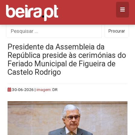
Skip
to
content
Procurar
Procurar
por:
Presidente da Assembleia da
República preside às cerimónias do
Feriado Municipal de Figueira de
Castelo Rodrigo
30-06-2026
|
imagem:
DR