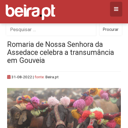
Skip
to
content
Procurar
Procurar
por:
Romaria de Nossa Senhora da
Assedace celebra a transumância
em Gouveia
31-08-2022
|
fonte:
Beira.pt