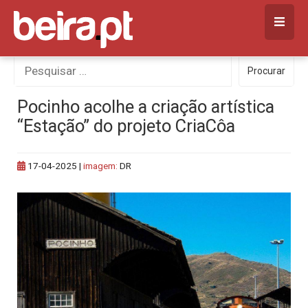
Skip
to
content
Procurar
Procurar
por:
Pocinho acolhe a criação artística
“Estação” do projeto CriaCôa
17-04-2025
|
imagem:
DR