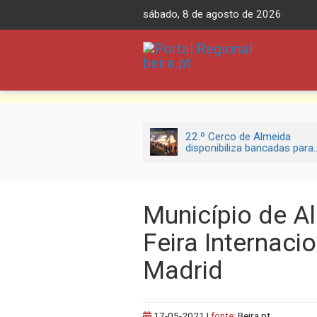
Skip
sábado, 8 de agosto de 2026
to
content
22.º Cerco de Almeida
disponibiliza bancadas para..
Município de A
Feira Internaci
Madrid
17-05-2021
|
fonte:
Beira.pt