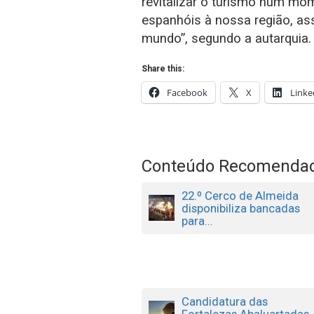
revitalizar o turismo num mom
espanhóis à nossa região, as
mundo”, segundo a autarquia.
Share this:
Facebook
X
Linke
Conteúdo Recomenda
22.º Cerco de Almeida
disponibiliza bancadas
para...
Candidatura das
Fortalezas Abaluartadas