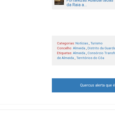
da Raia a...
Categorias:
Notícias
,
Turismo
Concelho:
Almeida
,
Distrito da Guard
Etiquetas:
Almeida
,
Consórcio Transf
de Almeida
,
Territórios do Côa
Post
Quercus alerta que é 
navigation