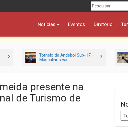
Procurar
por:
Notícias
Eventos
Diretório
Tu
Torneio de Andebol Sub-17 –
.
Masculinos vai...
lmeida presente na
onal de Turismo de
No