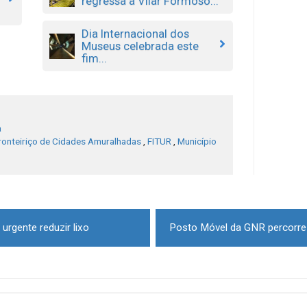
regressa a Vilar Formoso...
Dia Internacional dos
Museus celebrada este
fim...
a
ronteiriço de Cidades Amuralhadas
,
FITUR
,
Município
urgente reduzir lixo