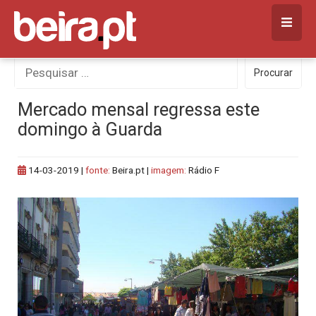
Skip
to
content
Procurar
Procurar
por:
Mercado mensal regressa este
domingo à Guarda
14-03-2019
|
fonte:
Beira.pt |
imagem:
Rádio F