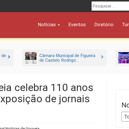
Procurar
por:
Notícias
Eventos
Diretório
Tu
o de
Câmara Municipal de Figueira
de Castelo Rodrigo...
eia celebra 110 anos
xposição de jornais
No
nal Notícias de Gouveia