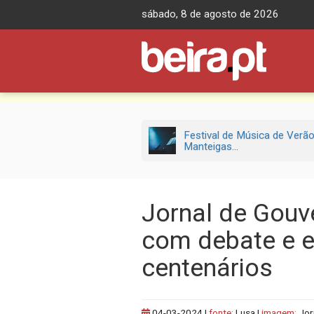
Skip
sábado, 8 de agosto de 2026
to
content
Festival de Música de Verã
Manteigas...
Jornal de Gouv
com debate e e
centenários
04-03-2024
|
fonte:
Lusa |
imagem:
Jor