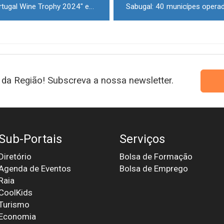
Guarda recebe o concurso “Portugal Wine Trophy 2024" em abril
Sabugal: 40 municípes operad
da Região! Subscreva a nossa newsletter.
Sub-Portais
Serviços
Diretório
Bolsa de Formação
Agenda de Eventos
Bolsa de Emprego
Raia
CoolKids
Turismo
Economia